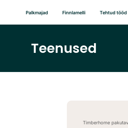
Palkmajad
Finnlamelli
Tehtud tööd
Teenused
Timberhome pakutav 