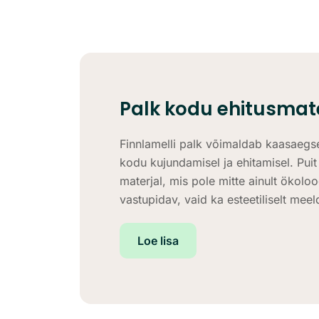
Palk kodu ehitusmate
Finnlamelli palk võimaldab kaasaegse
kodu kujundamisel ja ehitamisel. Puit
materjal, mis pole mitte ainult ökoloogi
vastupidav, vaid ka esteetiliselt meel
Loe lisa