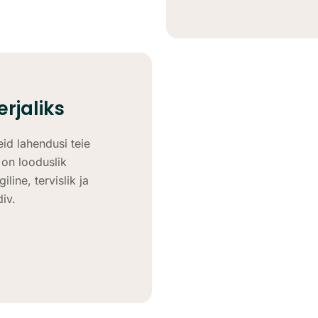
rjaliks
id lahendusi teie
 on looduslik
line, tervislik ja
div.