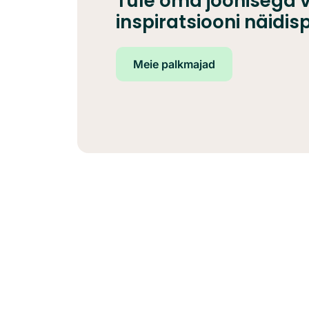
Tule oma joonisega v
inspiratsiooni näidis
Meie palkmajad