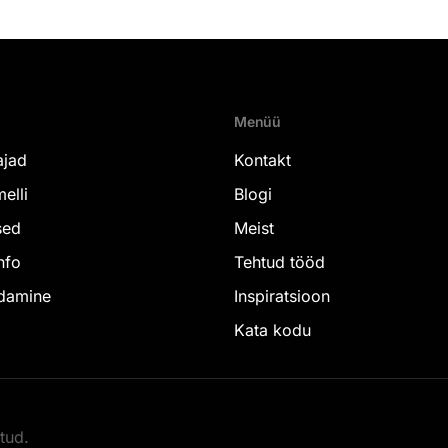
Menüü
ajad
Kontakt
elli
Blogi
sed
Meist
nfo
Tehtud tööd
damine
Inspiratsioon
Kata kodu
tud.