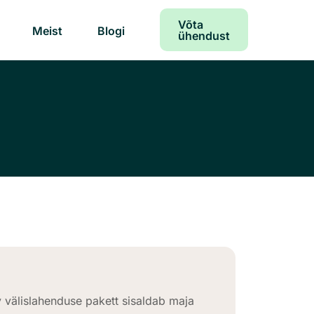
Võta
Meist
Blogi
ühendust
välislahenduse pakett sisaldab maja