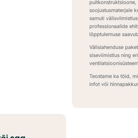
puitkonstruktsioone, 
soojustusmaterjale k
samuti välisviimistlus
professionaalide ehi
lõpptulemuse saavut
Välislahenduse paket
siseviimistlus ning er
ventilatsioonisüsteem
Teostame ka töid, mi
infot või hinnapakku