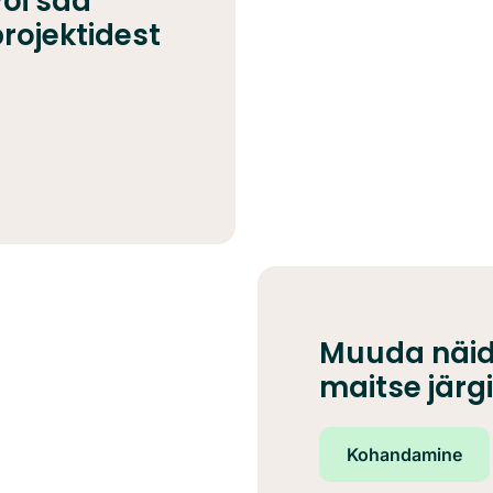
õi saa
projektidest
Muuda näid
maitse järgi
Kohandamine