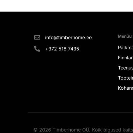
Menüü
info@timberhome.ee
Palkm
+372 518 7435
Finnlam
Teenu
Tootei
Kohan
© 2026 Timberhome OÜ. Kõik õigused kaits