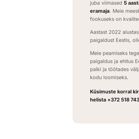
juba viimased
5 aast
eramaja
. Meie mees
fookuseks on kvalite
Aastast 2022 alustas
paigaldust Eestis, o
Meie peamiseks tege
paigaldus ja ehitus 
palki ja töötades vä
kodu loomiseks.
Küsimuste korral ki
helista +372 518 74