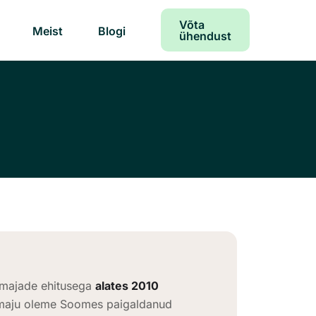
Võta
Meist
Blogi
ühendust
amajade ehitusega
alates 2010
i maju oleme Soomes paigaldanud