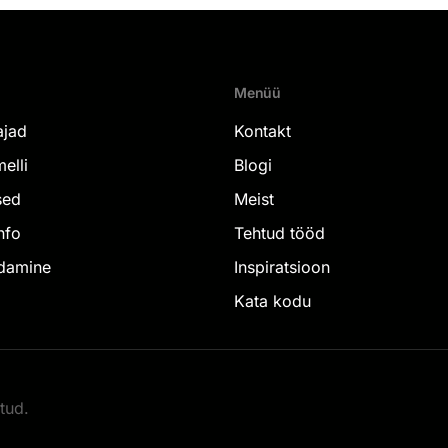
Menüü
ajad
Kontakt
elli
Blogi
sed
Meist
nfo
Tehtud tööd
damine
Inspiratsioon
Kata kodu
tud.