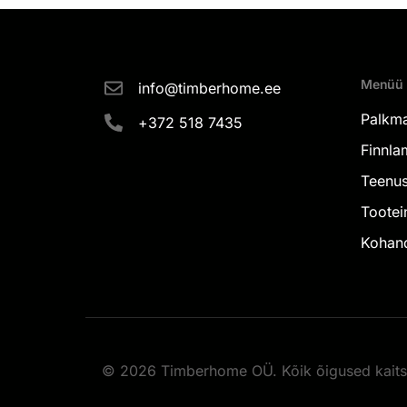
Menüü
info@timberhome.ee
Palkm
+372 518 7435
Finnlam
Teenu
Tootei
Kohan
© 2026 Timberhome OÜ. Kõik õigused kaits