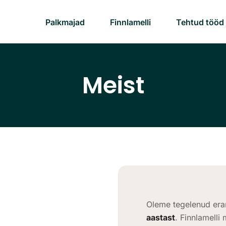
Palkmajad
Finnlamelli
Tehtud tööd
Meist
Oleme tegelenud er
aastast
. Finnlamell