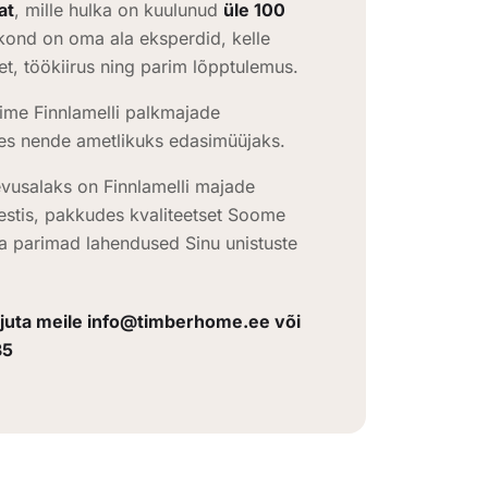
at
, mille hulka on kuulunud
üle 100
kond on oma ala eksperdid, kelle
et, töökiirus ning parim lõpptulemus.
ime Finnlamelli palkmajade
lles nende ametlikuks edasimüüjaks.
vusalaks on Finnlamelli majade
Eestis, pakkudes kvaliteetset Soome
lja parimad lahendused Sinu unistuste
rjuta meile info@timberhome.ee või
35