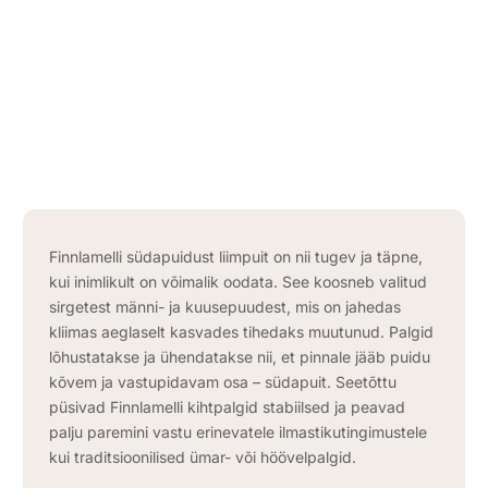
Finnlamelli südapuidust liimpuit on nii tugev ja täpne,
kui inimlikult on võimalik oodata. See koosneb valitud
sirgetest männi- ja kuusepuudest, mis on jahedas
kliimas aeglaselt kasvades tihedaks muutunud. Palgid
lõhustatakse ja ühendatakse nii, et pinnale jääb puidu
kõvem ja vastupidavam osa – südapuit. Seetõttu
püsivad Finnlamelli kihtpalgid stabiilsed ja peavad
palju paremini vastu erinevatele ilmastikutingimustele
kui traditsioonilised ümar- või höövelpalgid.