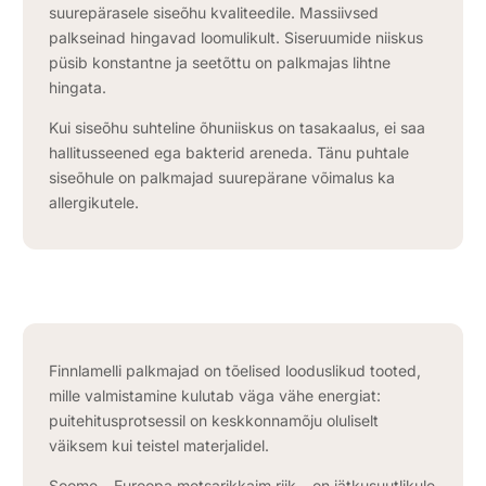
suurepärasele siseõhu kvaliteedile. Massiivsed
palkseinad hingavad loomulikult. Siseruumide niiskus
püsib konstantne ja seetõttu on palkmajas lihtne
hingata.
Kui siseõhu suhteline õhuniiskus on tasakaalus, ei saa
hallitusseened ega bakterid areneda. Tänu puhtale
siseõhule on palkmajad suurepärane võimalus ka
allergikutele.
Finnlamelli palkmajad on tõelised looduslikud tooted,
mille valmistamine kulutab väga vähe energiat:
puitehitusprotsessil on keskkonnamõju oluliselt
väiksem kui teistel materjalidel. ​
Soome – Euroopa metsarikkaim riik – on jätkusuutlikule