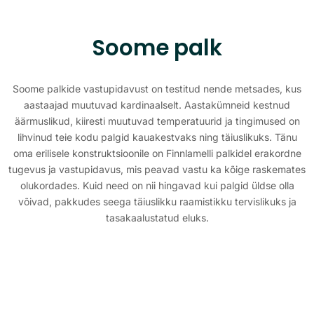
Soome palk
Soome palkide vastupidavust on testitud nende metsades, kus
aastaajad muutuvad kardinaalselt. Aastakümneid kestnud
äärmuslikud, kiiresti muutuvad temperatuurid ja tingimused on
lihvinud teie kodu palgid kauakestvaks ning täiuslikuks. Tänu
oma erilisele konstruktsioonile on Finnlamelli palkidel erakordne
tugevus ja vastupidavus, mis peavad vastu ka kõige raskemates
olukordades. Kuid need on nii hingavad kui palgid üldse olla
võivad, pakkudes seega täiuslikku raamistikku tervislikuks ja
tasakaalustatud eluks.