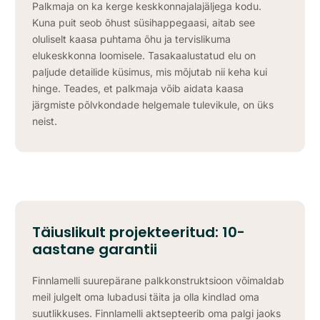
Palkmaja on ka kerge keskkonnajalajäljega kodu.
Kuna puit seob õhust süsihappegaasi, aitab see
oluliselt kaasa puhtama õhu ja tervislikuma
elukeskkonna loomisele. Tasakaalustatud elu on
paljude detailide küsimus, mis mõjutab nii keha kui
hinge. Teades, et palkmaja võib aidata kaasa
järgmiste põlvkondade helgemale tulevikule, on üks
neist.
Täiuslikult projekteeritud: 10-
aastane garantii
Finnlamelli suurepärane palkkonstruktsioon võimaldab
meil julgelt oma lubadusi täita ja olla kindlad oma
suutlikkuses. Finnlamelli aktsepteerib oma palgi jaoks