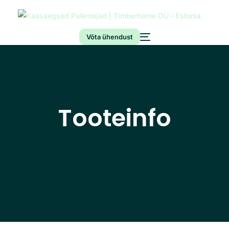
Võta ühendust
Tooteinfo