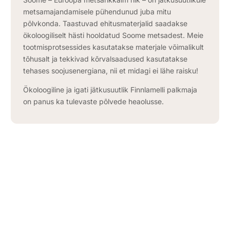
metsamajandamisele pühendunud juba mitu
põlvkonda. Taastuvad ehitusmaterjalid saadakse
ökoloogiliselt hästi hooldatud Soome metsadest. Meie
tootmisprotsessides kasutatakse materjale võimalikult
tõhusalt ja tekkivad kõrvalsaadused kasutatakse
tehases soojusenergiana, nii et midagi ei lähe raisku!
Ökoloogiline ja igati jätkusuutlik Finnlamelli palkmaja
on panus ka tulevaste põlvede heaolusse.