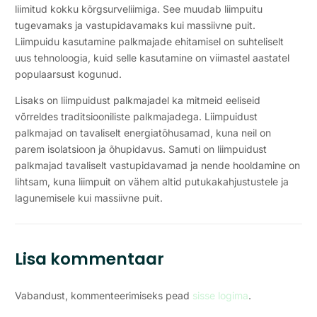
liimitud kokku kõrgsurveliimiga. See muudab liimpuitu
tugevamaks ja vastupidavamaks kui massiivne puit.
Liimpuidu kasutamine palkmajade ehitamisel on suhteliselt
uus tehnoloogia, kuid selle kasutamine on viimastel aastatel
populaarsust kogunud.
Lisaks on liimpuidust palkmajadel ka mitmeid eeliseid
võrreldes traditsiooniliste palkmajadega. Liimpuidust
palkmajad on tavaliselt energiatõhusamad, kuna neil on
parem isolatsioon ja õhupidavus. Samuti on liimpuidust
palkmajad tavaliselt vastupidavamad ja nende hooldamine on
lihtsam, kuna liimpuit on vähem altid putukakahjustustele ja
lagunemisele kui massiivne puit.
Lisa kommentaar
Vabandust, kommenteerimiseks pead
sisse logima
.