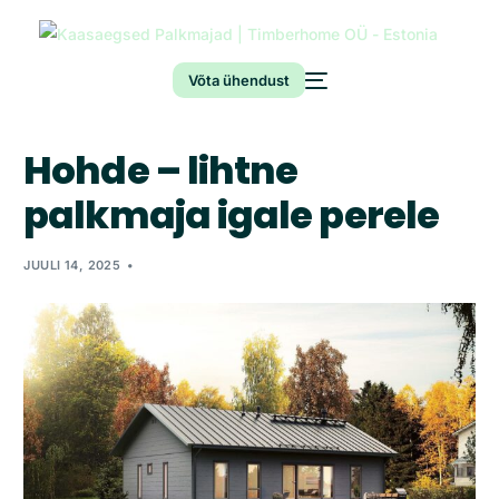
Võta ühendust
Hohde – lihtne
palkmaja igale perele
JUULI 14, 2025