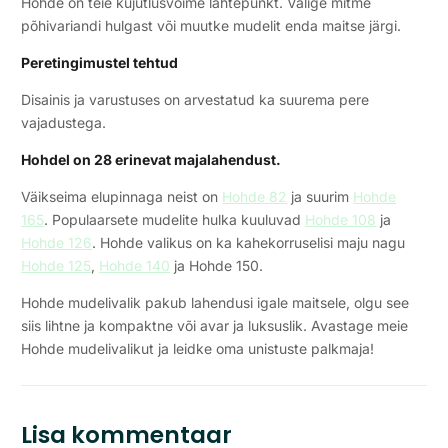
Hohde on teie kujutlusvõime lähtepunkt. Valige mitme
põhivariandi hulgast või muutke mudelit enda maitse järgi.
Peretingimustel tehtud
Disainis ja varustuses on arvestatud ka suurema pere
vajadustega.
Hohdel on 28 erinevat majalahendust.
Väikseima elupinnaga neist on
Hohde 82
ja suurim
Hohde
165
. Populaarsete mudelite hulka kuuluvad
Hohde 108
ja
Hohde 126
. Hohde valikus on ka kahekorruselisi maju nagu
Hohde 125
,
Hohde 140
ja Hohde 150.
Hohde mudelivalik pakub lahendusi igale maitsele, olgu see
siis lihtne ja kompaktne või avar ja luksuslik. Avastage meie
Hohde mudelivalikut ja leidke oma unistuste palkmaja!
Lisa kommentaar