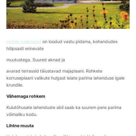
Hohde palkmajad
on loodud vastu pidama, kohandudes
hõlpsasti erinevate
muutustega. Suured aknad ja
avarad terrassid täiustavad majaplaani. Rohkete
korruseplaani valikute hulgast leiate parima lahenduse igale
krundile.
Vähemaga rohkem
Kulutõhusate lahenduste abil saab ka suurem pere parima
võimaliku kodu.
Lihtne muuta