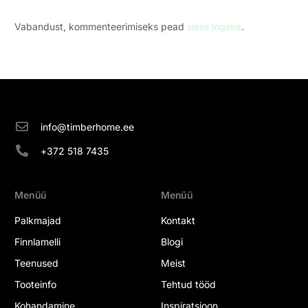
Vabandust, kommenteerimiseks pead
sisse logima
.
info@timberhome.ee
+372 518 7435
Menüü
Menüü
Palkmajad
Kontakt
Finnlamelli
Blogi
Teenused
Meist
Tooteinfo
Tehtud tööd
Kohandamine
Inspiratsioon