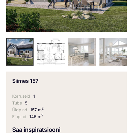
Siimes 157
Korruseid
1
Tube
5
2
Üldpind
157 m
2
Elupind
146 m
Saa inspiratsiooni