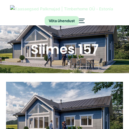
Võta ühendust
Siimes 157