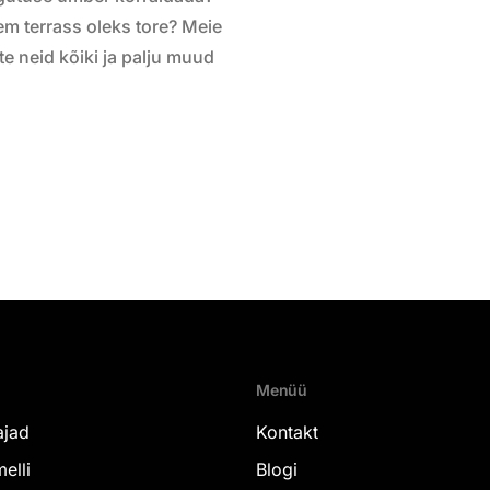
m terrass oleks tore? Meie
e neid kõiki ja palju muud
Menüü
ajad
Kontakt
elli
Blogi