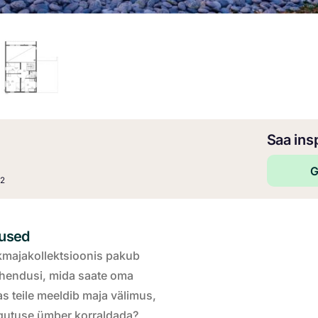
Saa insp
G
2
m
lused
kmajakollektsioonis pakub
lahendusi, mida saate oma
s teile meeldib maja välimus,
gutuse ümber korraldada?