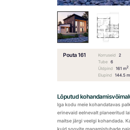
Pouta 161
Korruseid
2
Tube
6
2
Üldpind
161 m
Elupind
144.5 
Lõputud kohandamisvõima
Iga kodu meie kohandatavas pal
erinevaid eelnevalt planeeritud 
maitse järgi veelgi kohandada. Ka
kuid soovite magamistubade pai