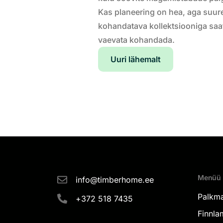
Kas planeering on hea, aga suure
kohandatava kollektsiooniga saat
vaevata kohandada.
Uuri lähemalt
Menüü
info@timberhome.ee
Palkm
+372 518 7435
Finnlam