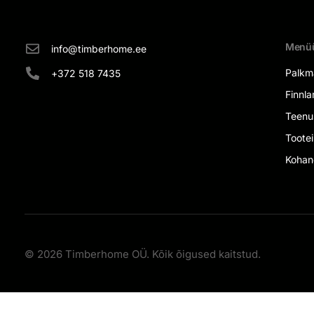
Menü
info@timberhome.ee
Palkm
+372 518 7435
Finnla
Teenu
Tootei
Kohan
© 2026 Timberhome OÜ. Kõik õigused kaitstud.